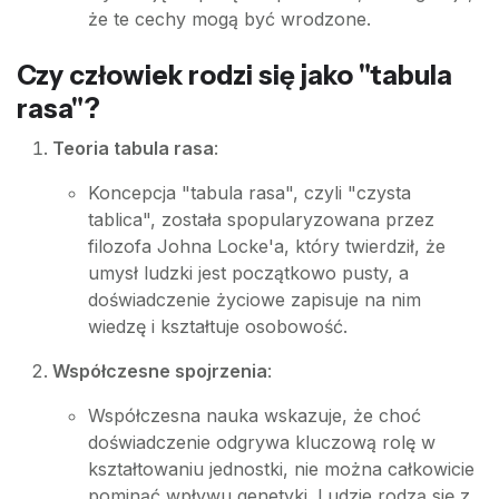
że te cechy mogą być wrodzone.
Czy człowiek rodzi się jako "tabula
rasa"?
Teoria tabula rasa
:
Koncepcja "tabula rasa", czyli "czysta
tablica", została spopularyzowana przez
filozofa Johna Locke'a, który twierdził, że
umysł ludzki jest początkowo pusty, a
doświadczenie życiowe zapisuje na nim
wiedzę i kształtuje osobowość.
Współczesne spojrzenia
:
Współczesna nauka wskazuje, że choć
doświadczenie odgrywa kluczową rolę w
kształtowaniu jednostki, nie można całkowicie
pominąć wpływu genetyki. Ludzie rodzą się z