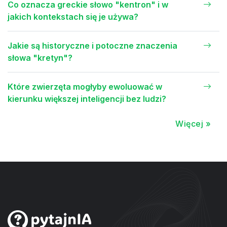
Co oznacza greckie słowo "kentron" i w
jakich kontekstach się je używa?
Jakie są historyczne i potoczne znaczenia
słowa "kretyn"?
Które zwierzęta mogłyby ewoluować w
kierunku większej inteligencji bez ludzi?
Więcej »