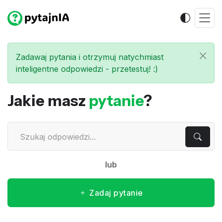
Zadawaj pytania i otrzymuj natychmiast
inteligentne odpowiedzi - przetestuj! :)
Jakie masz
pytanie
?
lub
Zadaj pytanie