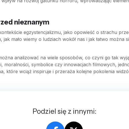
y wpływ na rozwój gatunku horroru, wprowadzając element
przed nieznanym
ntekście egzystencjalizmu, jako opowieść o strachu przed
 jak mało wiemy o ludziach wokół nas i jak łatwo można si
można analizować na wiele sposobów, co czyni go tak wy
ci, moralności, symbolice czy innowacjach filmowych, jedn
na, które wciąż inspiruje i przeraża kolejne pokolenia widz
Podziel się z innymi: