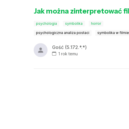
Jak można zinterpretować fi
psychologia
symbolika
horror
psychologiczna analiza postaci
symbolika w filmi
Gość (5.172.*.*)
1 rok temu