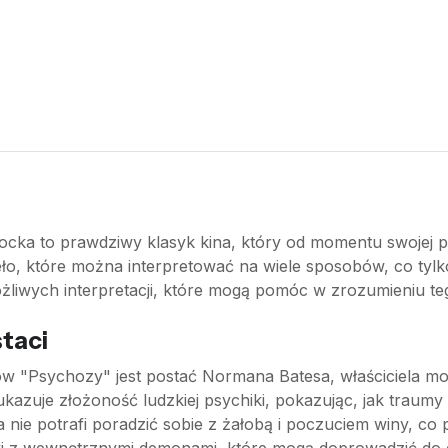
cocka to prawdziwy klasyk kina, który od momentu swojej p
ło, które można interpretować na wiele sposobów, co tylko 
ożliwych interpretacji, które mogą pomóc w zrozumieniu te
staci
ów "Psychozy" jest postać Normana Batesa, właściciela mo
kazuje złożoność ludzkiej psychiki, pokazując, jak traum
 nie potrafi poradzić sobie z żałobą i poczuciem winy, co 