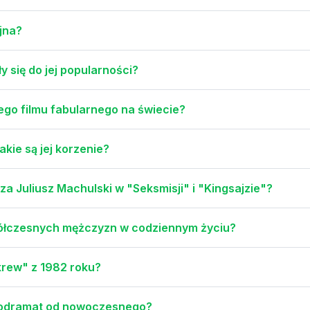
jna?
ły się do jej popularności?
ego filmu fabularnego na świecie?
akie są jej korzenie?
za Juliusz Machulski w "Seksmisji" i "Kingsajzie"?
ółczesnych mężczyzn w codziennym życiu?
krew" z 1982 roku?
diodramat od nowoczesnego?