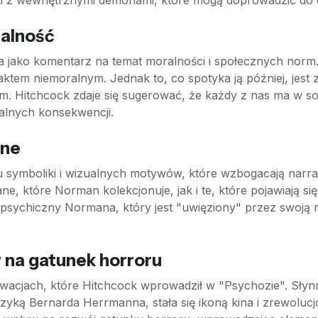
ki z wewnętrznymi demonami, które mogą doprowadzić do 
ralność
jako komentarz na temat moralności i społecznych norm. 
ktem niemoralnym. Jednak to, co spotyka ją później, jest z
em. Hitchcock zdaje się sugerować, że każdy z nas ma w sob
alnych konsekwencji.
lne
 symboliki i wizualnych motywów, które wzbogacają narra
, które Norman kolekcjonuje, jak i te, które pojawiają s
an psychiczny Normana, który jest "uwięziony" przez swoją 
 na gatunek horroru
acjach, które Hitchcock wprowadził w "Psychozie". Słynn
ą Bernarda Herrmanna, stała się ikoną kina i zrewolucjo