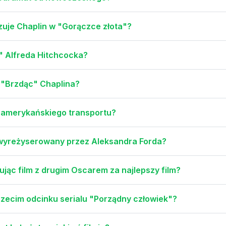
zuje Chaplin w "Gorączce złota"?
i" Alfreda Hitchcocka?
u "Brzdąc" Chaplina?
i amerykańskiego transportu?
 wyreżyserowany przez Aleksandra Forda?
ując film z drugim Oscarem za najlepszy film?
trzecim odcinku serialu "Porządny człowiek"?