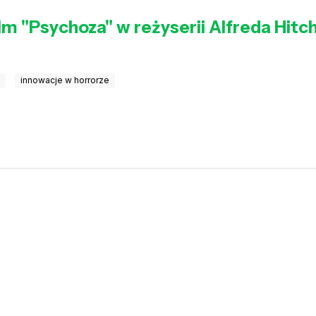
lm "Psychoza" w reżyserii Alfreda Hit
e
innowacje w horrorze