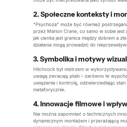
może być interpretowana jako symbol wal
2.
Społeczne konteksty i mo
"Psychoza" może być również postrzegana 
przez Marion Crane, co samo w sobie jest a
jak cienka jest granica między dobrem a zł
działania mogą prowadzić do nieprzewidyw
3.
Symbolika i motywy wizua
Hitchcock był mistrzem w wykorzystywaniu
uwagę zwracają ptaki – zarówno te wypchane
uwięzienie i kontrolę, odzwierciedlając st
metaforycznie.
4.
Innowacje filmowe i wpływ
Nie można zapomnieć o technicznych innow
dynamicznym montażem i przerażającą muzyk