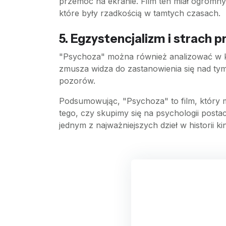
przemoc na ekranie. Film ten miał ogromn
które były rzadkością w tamtych czasach.
5.
Egzystencjalizm i strach 
"Psychoza" można również analizować w ko
zmusza widza do zastanowienia się nad tym,
pozorów.
Podsumowując, "Psychoza" to film, który 
tego, czy skupimy się na psychologii posta
jednym z najważniejszych dzieł w historii ki