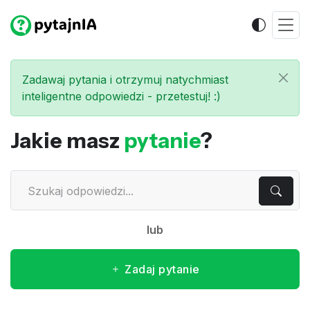
Zadawaj pytania i otrzymuj natychmiast
inteligentne odpowiedzi - przetestuj! :)
Jakie masz
pytanie
?
lub
Zadaj pytanie