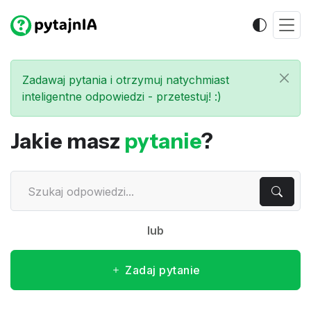
Zadawaj pytania i otrzymuj natychmiast
inteligentne odpowiedzi - przetestuj! :)
Jakie masz
pytanie
?
lub
Zadaj pytanie