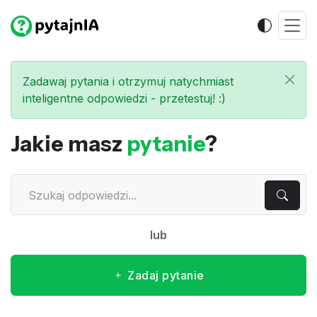
Zadawaj pytania i otrzymuj natychmiast
inteligentne odpowiedzi - przetestuj! :)
Jakie masz
pytanie
?
lub
Zadaj pytanie