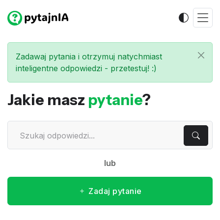
Zadawaj pytania i otrzymuj natychmiast
inteligentne odpowiedzi - przetestuj! :)
Jakie masz
pytanie
?
lub
Zadaj pytanie