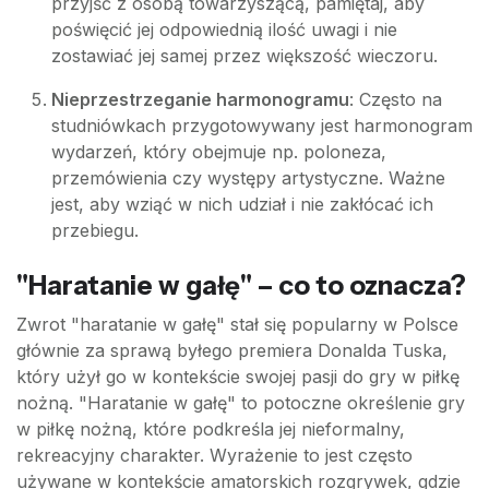
przyjść z osobą towarzyszącą, pamiętaj, aby
poświęcić jej odpowiednią ilość uwagi i nie
zostawiać jej samej przez większość wieczoru.
Nieprzestrzeganie harmonogramu
: Często na
studniówkach przygotowywany jest harmonogram
wydarzeń, który obejmuje np. poloneza,
przemówienia czy występy artystyczne. Ważne
jest, aby wziąć w nich udział i nie zakłócać ich
przebiegu.
"Haratanie w gałę" – co to oznacza?
Zwrot "haratanie w gałę" stał się popularny w Polsce
głównie za sprawą byłego premiera Donalda Tuska,
który użył go w kontekście swojej pasji do gry w piłkę
nożną. "Haratanie w gałę" to potoczne określenie gry
w piłkę nożną, które podkreśla jej nieformalny,
rekreacyjny charakter. Wyrażenie to jest często
używane w kontekście amatorskich rozgrywek, gdzie