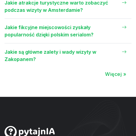
Jakie atrakcje turystyczne warto zobaczyć
podczas wizyty w Amsterdamie?
Jakie fikcyjne miejscowości zyskały
popularność dzięki polskim serialom?
Jakie są główne zalety i wady wizyty w
Zakopanem?
Więcej »