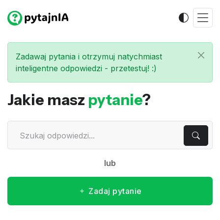
Zadawaj pytania i otrzymuj natychmiast
inteligentne odpowiedzi - przetestuj! :)
Jakie masz
pytanie
?
lub
Zadaj pytanie