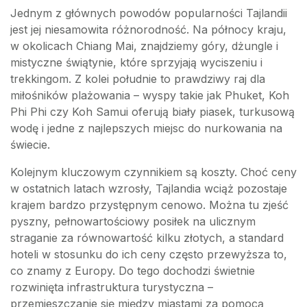
Jednym z głównych powodów popularności Tajlandii
jest jej niesamowita różnorodność. Na północy kraju,
w okolicach Chiang Mai, znajdziemy góry, dżungle i
mistyczne świątynie, które sprzyjają wyciszeniu i
trekkingom. Z kolei południe to prawdziwy raj dla
miłośników plażowania – wyspy takie jak Phuket, Koh
Phi Phi czy Koh Samui oferują biały piasek, turkusową
wodę i jedne z najlepszych miejsc do nurkowania na
świecie.
Kolejnym kluczowym czynnikiem są koszty. Choć ceny
w ostatnich latach wzrosły, Tajlandia wciąż pozostaje
krajem bardzo przystępnym cenowo. Można tu zjeść
pyszny, pełnowartościowy posiłek na ulicznym
straganie za równowartość kilku złotych, a standard
hoteli w stosunku do ich ceny często przewyższa to,
co znamy z Europy. Do tego dochodzi świetnie
rozwinięta infrastruktura turystyczna –
przemieszczanie się między miastami za pomocą