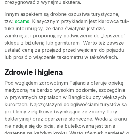
zrezygnować z wynajmu skutera.
Innym aspektem są drobne oszustwa turystyczne,
tzw.
scams
. Klasycznym przykładem jest kierowca tuk-
tuka informujący, że dana świątynia jest dziś
zamknięta, i proponujący podwiezienie do „lepszego”
sklepu z biżuterią lub garniturami. Warto też zawsze
ustalać cenę za przejazd przed wejściem do pojazdu
lub prosić o włączenie taksometru w taksówkach.
Zdrowie i higiena
Pod względem zdrowotnym Tajlandia oferuje opiekę
medyczną na bardzo wysokim poziomie, szczególnie
w prywatnych szpitalach w Bangkoku czy większych
kurortach. Najczęstszymi dolegliwościami turystów są
problemy żołądkowe (wynikające ze zmiany flory
bakteryjnej) oraz oparzenia słoneczne. Woda z kranu
nie nadaje się do picia, ale butelkowana jest tania i
dostępna na każdym kroku. Warto również pamiętać o