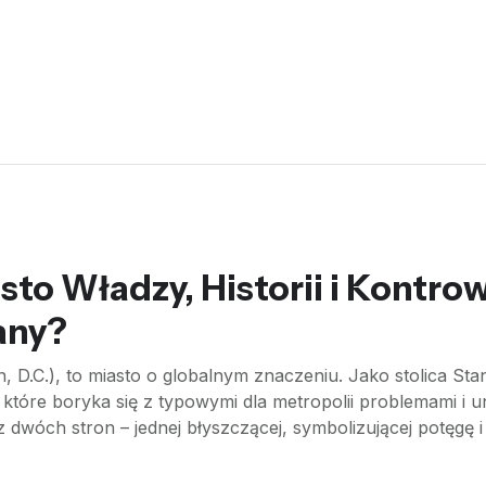
to Władzy, Historii i Kontrowe
any?
 D.C.), to miasto o globalnym znaczeniu. Jako stolica Sta
em, które boryka się z typowymi dla metropolii problemami i
z dwóch stron – jednej błyszczącej, symbolizującej potęgę 