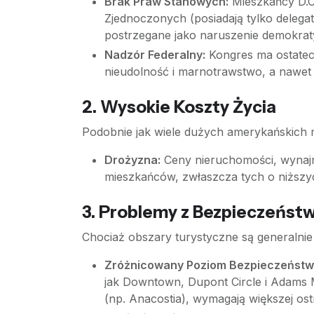
Brak Praw Stanowych:
Mieszkańcy D.C.
Zjednoczonych (posiadają tylko delegat
postrzegane jako naruszenie demokra
Nadzór Federalny:
Kongres ma ostatecz
nieudolność i marnotrawstwo, a nawet 
2. Wysokie Koszty Życia
Podobnie jak wiele dużych amerykańskich 
Drożyzna:
Ceny nieruchomości, wynajmu
mieszkańców, zwłaszcza tych o niższ
3. Problemy z Bezpieczeńst
Chociaż obszary turystyczne są generalnie
Zróżnicowany Poziom Bezpieczeństw
jak Downtown, Dupont Circle i Adams 
(np. Anacostia), wymagają większej ost