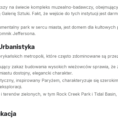
kszy na świecie kompleks muzealno-badawczy, obejmujący
Galerię Sztuki. Fakt, że wejście do tych instytucji jest d
mentalny park w sercu miasta, jest domem dla kultowych 
omnik Jeffersona.
 Urbanistyka
rykańskich metropolii, które często zdominowane są przez
jący zakaz budowania wysokich wieżowców sprawia, że za
iastu dostojny, elegancki charakter.
yczny, inspirowany Paryżem, charakteryzuje się szerokimi 
eksploracji.
i terenów zielonych, w tym Rock Creek Park i Tidal Basin,
ukacja