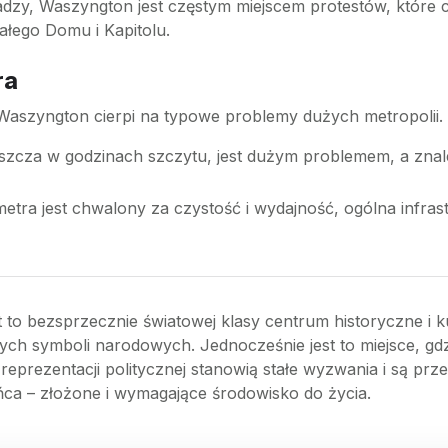
zy, Waszyngton jest częstym miejscem protestów, które 
ałego Domu i Kapitolu.
ra
szyngton cierpi na typowe problemy dużych metropolii.
szcza w godzinach szczytu, jest dużym problemem, a znalez
tra jest chwalony za czystość i wydajność, ogólna infras
 to bezsprzecznie światowej klasy centrum historyczne i ku
 symboli narodowych. Jednocześnie jest to miejsce, gdzi
prezentacji politycznej stanowią stałe wyzwania i są przedm
ca – złożone i wymagające środowisko do życia.