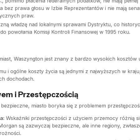
, pomimo płacenia federalnych podatków, nie mają pełnej
a bez prawa głosu w Izbie Reprezentantów i nie mają senat
tycznych praw.
ną władzę nad lokalnymi sprawami Dystryktu, co historycz
do powołania Komisji Kontroli Finansowej w 1995 roku.
miast, Waszyngton jest znany z bardzo wysokich kosztów 
 i ogólne koszty życia są jednymi z najwyższych w kraju,
ych dochodach.
wem i Przestępczością
 bezpieczne, miasto boryka się z problemem przestępczośc
a:
Wskaźniki przestępczości z użyciem przemocy różnią się
Morgan są zazwyczaj bezpieczne, ale inne regiony, zwła
rożności.