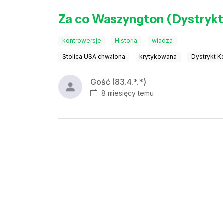
Za co Waszyngton (Dystrykt 
kontrowersje
Historia
władza
Stolica USA chwalona
krytykowana
Dystrykt K
Gość (83.4.*.*)
8 miesięcy temu