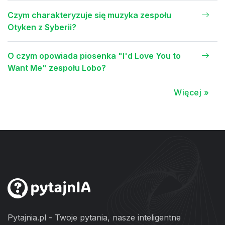
Czym charakteryzuje się muzyka zespołu
Otyken z Syberii?
O czym opowiada piosenka "I'd Love You to
Want Me" zespołu Lobo?
Więcej »
Pytajnia.pl - Twoje pytania, nasze inteligentne