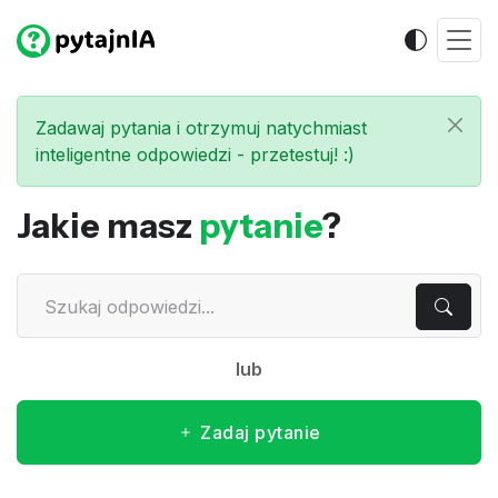
Zadawaj pytania i otrzymuj natychmiast
inteligentne odpowiedzi - przetestuj! :)
Jakie masz
pytanie
?
lub
Zadaj pytanie