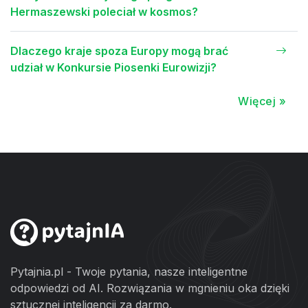
Hermaszewski poleciał w kosmos?
Dlaczego kraje spoza Europy mogą brać
udział w Konkursie Piosenki Eurowizji?
Więcej »
Pytajnia.pl - Twoje pytania, nasze inteligentne
odpowiedzi od AI. Rozwiązania w mgnieniu oka dzięki
sztucznej inteligencji za darmo.