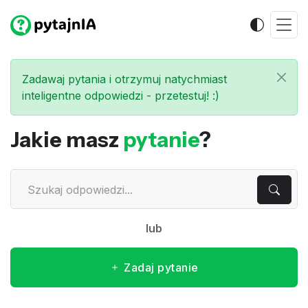
Zadawaj pytania i otrzymuj natychmiast
inteligentne odpowiedzi - przetestuj! :)
Jakie masz
pytanie
?
lub
Zadaj pytanie