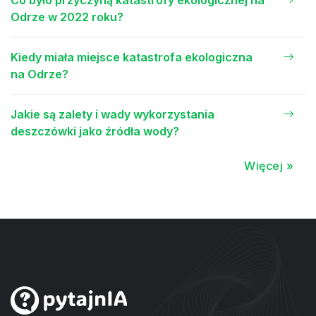
Co było przyczyną katastrofy ekologicznej na
Odrze w 2022 roku?
Kiedy miała miejsce katastrofa ekologiczna
na Odrze?
Jakie są zalety i wady wykorzystania
deszczówki jako źródła wody?
Więcej »