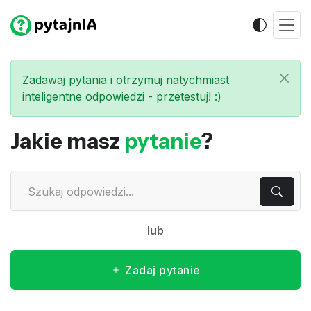
Zadawaj pytania i otrzymuj natychmiast
inteligentne odpowiedzi - przetestuj! :)
Jakie masz
pytanie
?
lub
Zadaj pytanie