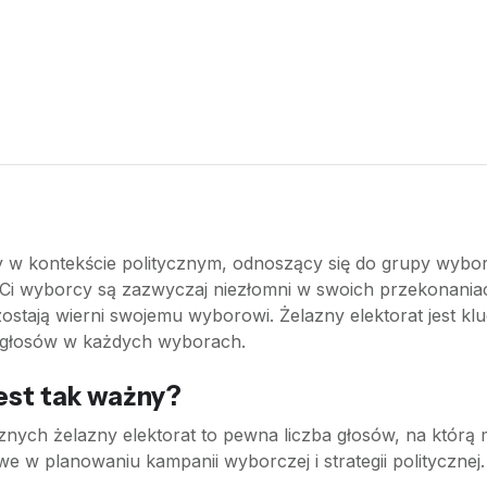
y w kontekście politycznym, odnoszący się do grupy wybor
a. Ci wyborcy są zazwyczaj niezłomni w swoich przekonania
ostają wierni swojemu wyborowi. Żelazny elektorat jest klucz
ę głosów w każdych wyborach.
jest tak ważny?
tycznych żelazny elektorat to pewna liczba głosów, na któr
we w planowaniu kampanii wyborczej i strategii politycznej.