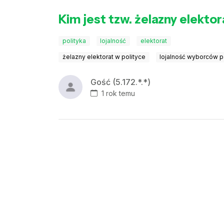
Kim jest tzw. żelazny elekto
polityka
lojalność
elektorat
żelazny elektorat w polityce
lojalność wyborców pa
Gość (5.172.*.*)
1 rok temu