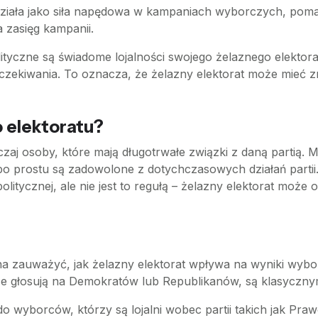
o działa jako siła napędowa w kampaniach wyborczych, pom
a zasięg kampanii.
lityczne są świadome lojalności swojego żelaznego elektora
i oczekiwania. To oznacza, że żelazny elektorat może mieć
 elektoratu?
aj osoby, które mają długotrwałe związki z daną partią. Mo
b po prostu są zadowolone z dotychczasowych działań partii
olitycznej, ale nie jest to regułą – żelazny elektorat moż
na zauważyć, jak żelazny elektorat wpływa na wyniki wyb
 głosują na Demokratów lub Republikanów, są klasycznym
do wyborców, którzy są lojalni wobec partii takich jak Pra