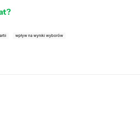
rat?
rtii
wpływ na wyniki wyborów