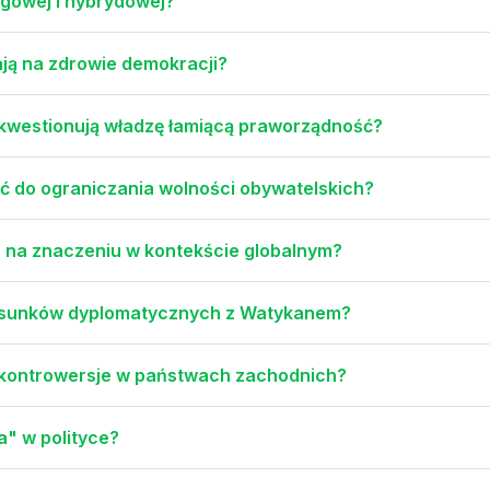
gowej i hybrydowej?
ają na zdrowie demokracji?
 kwestionują władzę łamiącą praworządność?
 do ograniczania wolności obywatelskich?
 na znaczeniu w kontekście globalnym?
stosunków dyplomatycznych z Watykanem?
 kontrowersje w państwach zachodnich?
a" w polityce?