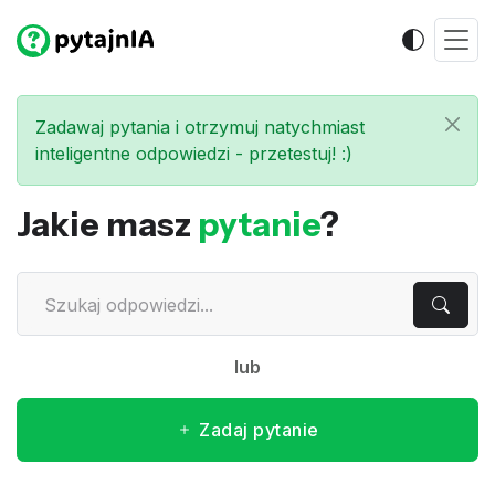
Zadawaj pytania i otrzymuj natychmiast
inteligentne odpowiedzi - przetestuj! :)
Jakie masz
pytanie
?
lub
Zadaj pytanie