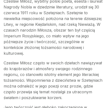
Czesław Miłosz, wybitny polski poeta, eseista i laureat
Nagrody Nobla w dziedzinie literatury, urodził się 30
czerwca 1911 roku w Szetejniach. Szetejnie to
niewielka miejscowość położona na terenie dzisiejszej
Litwy, w regionie Kiejdańskim, nad rzeką Niewiażą. W
czasach narodzin Miłosza, obszar ten był częścią
Imperium Rosyjskiego, co miało wpływ na jego
późniejsze życie i twórczość, szczególnie w
kontekście złożonej tożsamości narodowej i
kulturowej.
Czesław Miłosz często w swoich dziełach nawiązywał
do krajobrazów i atmosfery swojego rodzinnego
regionu, co stanowiło istotny element jego literackiej
tożsamości. Wspomnienia z dzieciństwa w Szetejniach
można odnaleźć w jego poezji oraz prozie, gdzie
często przewija się temat nostalgii za utraconym
światem i poszukiwanie korzeni.
Jego twórczość jest głęboko zakorzeniona w