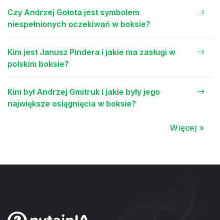
Czy Andrzej Gołota jest symbolem
niespełnionych oczekiwań w boksie?
Kim jest Janusz Pindera i jakie ma zasługi w
polskim boksie?
Kim był Andrzej Gmitruk i jakie były jego
największe osiągnięcia w boksie?
Więcej »