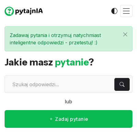
Zadawaj pytania i otrzymuj natychmiast
inteligentne odpowiedzi - przetestuj! :)
Jakie masz
pytanie
?
lub
Zadaj pytanie