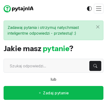
Zadawaj pytania i otrzymuj natychmiast
inteligentne odpowiedzi - przetestuj! :)
Jakie masz
pytanie
?
lub
Zadaj pytanie