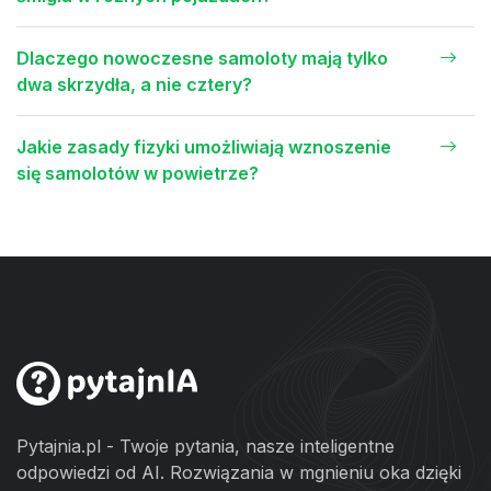
Dlaczego nowoczesne samoloty mają tylko
dwa skrzydła, a nie cztery?
Jakie zasady fizyki umożliwiają wznoszenie
się samolotów w powietrze?
Pytajnia.pl - Twoje pytania, nasze inteligentne
odpowiedzi od AI. Rozwiązania w mgnieniu oka dzięki