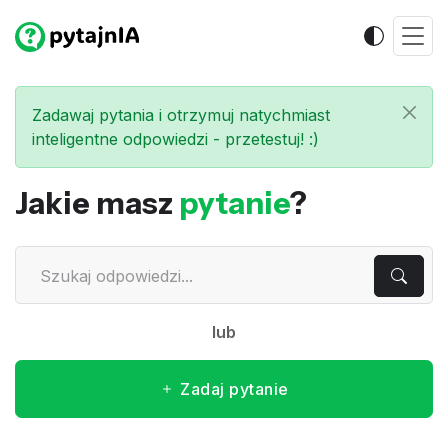
Zadawaj pytania i otrzymuj natychmiast
inteligentne odpowiedzi - przetestuj! :)
Jakie masz
pytanie
?
lub
Zadaj pytanie