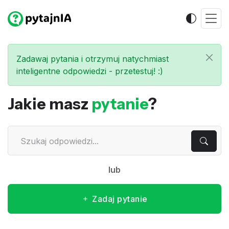
Zadawaj pytania i otrzymuj natychmiast
inteligentne odpowiedzi - przetestuj! :)
Jakie masz
pytanie
?
lub
Zadaj pytanie