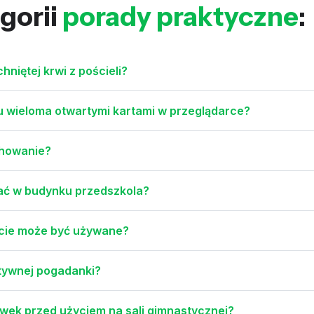
gorii
porady praktyczne
:
niętej krwi z pościeli?
 wieloma otwartymi kartami w przeglądarce?
chowanie?
gać w budynku przedszkola?
ście może być używane?
tywnej pogadanki?
wek przed użyciem na sali gimnastycznej?