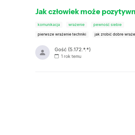
Jak człowiek może pozytywni
komunikacja
wrażenie
pewność siebie
pierwsze wrażenie techniki
jak zrobić dobre wraż
Gość (5.172.*.*)
1 rok temu