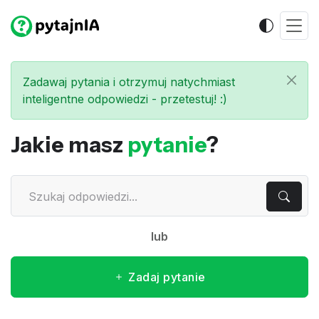
Zadawaj pytania i otrzymuj natychmiast
inteligentne odpowiedzi - przetestuj! :)
Jakie masz
pytanie
?
lub
Zadaj pytanie