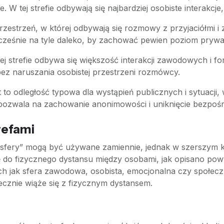
ele. W tej strefie odbywają się najbardziej osobiste interakc
przestrzeń, w której odbywają się rozmowy z przyjaciółmi i z
cześnie na tyle daleko, by zachować pewien poziom prywa
tej strefie odbywa się większość interakcji zawodowych i fo
z naruszania osobistej przestrzeni rozmówcy.
t to odległość typowa dla wystąpień publicznych i sytuacji,
en pozwala na zachowanie anonimowości i uniknięcie bezpoś
refami
 „sfery” mogą być używane zamiennie, jednak w szerszym ko
ę do fizycznego dystansu między osobami, jak opisano powy
ch jak sfera zawodowa, osobista, emocjonalna czy społecz
ecznie wiąże się z fizycznym dystansem.