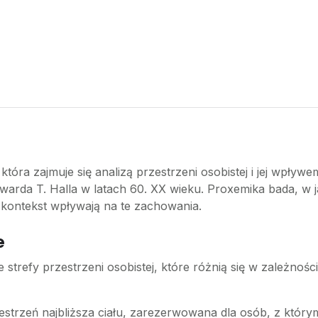
która zajmuje się analizą przestrzeni osobistej i jej wpły
rda T. Halla w latach 60. XX wieku. Proxemika bada, w ja
i kontekst wpływają na te zachowania.
e
 strefy przestrzeni osobistej, które różnią się w zależnośc
zestrzeń najbliższa ciału, zarezerwowana dla osób, z którym