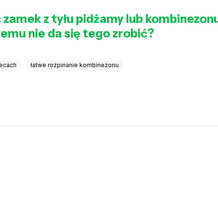
ć zamek z tyłu pidżamy lub kombinezon
emu nie da się tego zrobić?
lecach
łatwe rozpinanie kombinezonu