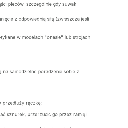
ęści pleców, szczególnie gdy suwak
cie z odpowiednią siłą (zwłaszcza jeśli
otykane w modelach "onesie" lub strojach
ą na samodzielne poradzenie sobie z
 przedłuży rączkę:
ć sznurek, przerzucić go przez ramię i