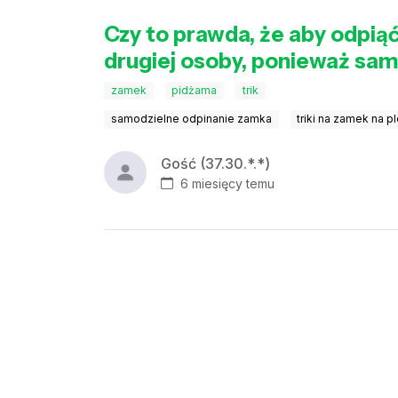
Czy to prawda, że aby odpią
drugiej osoby, ponieważ sam
zamek
pidżama
trik
samodzielne odpinanie zamka
triki na zamek na p
Gość (37.30.*.*)
6 miesięcy temu