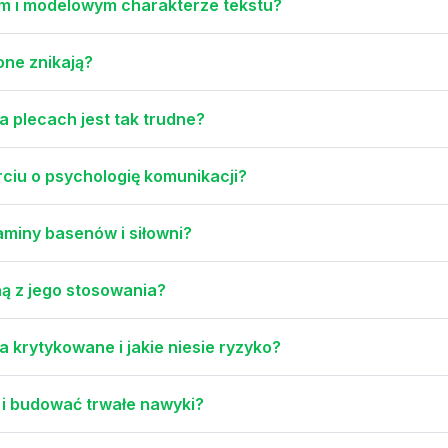
ym i modelowym charakterze tekstu?
one znikają?
 plecach jest tak trudne?
ciu o psychologię komunikacji?
aminy basenów i siłowni?
yną z jego stosowania?
 krytykowane i jakie niesie ryzyko?
 i budować trwałe nawyki?