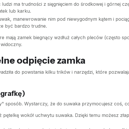
ludzi ma trudności z sięgnięciem do środkowej i górnej cz
tek lub karku.
suwak, manewrowanie nim pod niewygodnym kątem i pociągnię
że być bardzo trudne.
óre mają zamek biegnący wzdłuż całych pleców (często sp
 widoczny.
lne odpięcie zamka
ziła do powstania kilku trików i narzędzi, które pozwalaj
agrafkę)
wy" sposób. Wystarczy, że do suwaka przymocujesz coś, co
 pętelkę wokół uchwytu suwaka. Dzięki temu możesz złapa