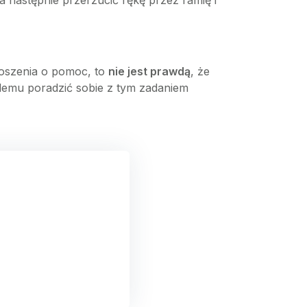
 następnie przerzucić rękę przez ramię i
oszenia o pomoc, to
nie jest prawdą
, że
lemu poradzić sobie z tym zadaniem