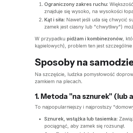
Ograniczony zakres ruchu:
Większość 
znajduje się wysoko, na wysokości łopa
Kąt i siła:
Nawet jeśli uda się chwycić 
zamek jest ciasny lub "chwytliwy") mo
W przypadku
pidżam i kombinezonów
, kt
kąpielowych), problem ten jest szczególnie
Sposoby na samodzie
Na szczęście, ludzka pomysłowość doprowad
zamkiem na plecach.
1. Metoda "na sznurek" (lub 
To najpopularniejszy i najprostszy "domo
Sznurek, wstążka lub tasiemka:
Zawiąż
pociągnąć, aby zamek się rozsunął.