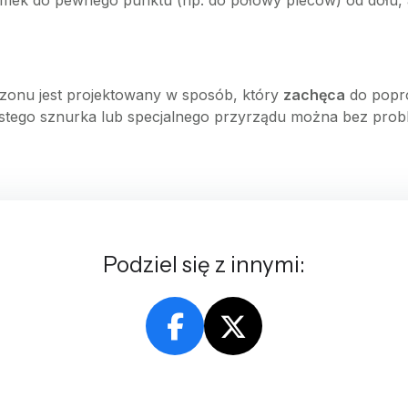
zamek do pewnego punktu (np. do połowy pleców) od dołu, a
zonu jest projektowany w sposób, który
zachęca
do popr
rostego sznurka lub specjalnego przyrządu można bez prob
Podziel się z innymi: