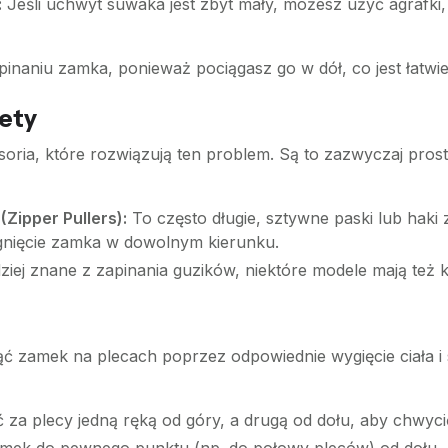
:
Jeśli uchwyt suwaka jest zbyt mały, możesz użyć agrafk
pinaniu zamka, ponieważ pociągasz go w dół, co jest łatwie
żety
oria, które rozwiązują ten problem. Są to zazwyczaj proste
Zipper Pullers):
To często długie, sztywne paski lub haki 
gnięcie zamka w dowolnym kierunku.
ziej znane z zapinania guzików, niektóre modele mają też 
piąć zamek na plecach poprzez odpowiednie wygięcie ciał
a plecy jedną ręką od góry, a drugą od dołu, aby chwyci