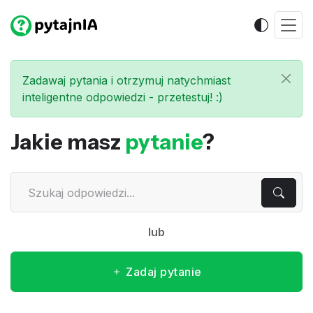
Zadawaj pytania i otrzymuj natychmiast
inteligentne odpowiedzi - przetestuj! :)
Jakie masz
pytanie
?
lub
Zadaj pytanie