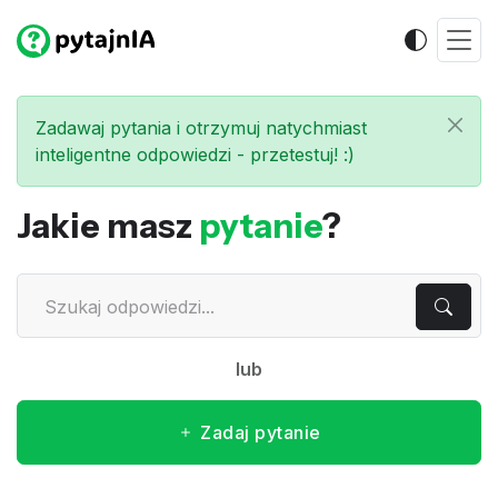
Zadawaj pytania i otrzymuj natychmiast
inteligentne odpowiedzi - przetestuj! :)
Jakie masz
pytanie
?
lub
Zadaj pytanie