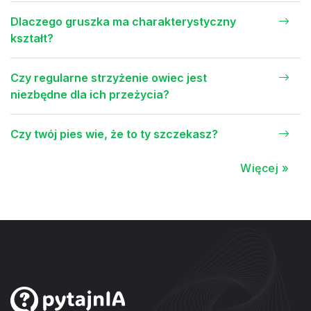
Dlaczego gruszka ma charakterystyczny
kształt?
Czy regularne strzyżenie owiec jest
niezbędne dla ich przeżycia?
Czy twój pies wie, że to ty szczekasz?
Więcej »