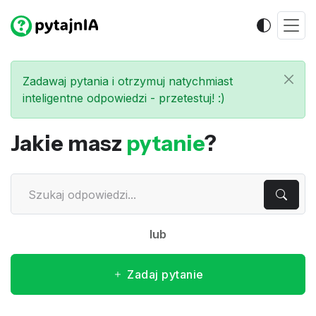
Zadawaj pytania i otrzymuj natychmiast
inteligentne odpowiedzi - przetestuj! :)
Jakie masz
pytanie
?
lub
Zadaj pytanie