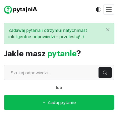
Zadawaj pytania i otrzymuj natychmiast
inteligentne odpowiedzi - przetestuj! :)
Jakie masz
pytanie
?
lub
Zadaj pytanie