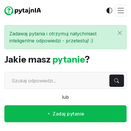
Zadawaj pytania i otrzymuj natychmiast
inteligentne odpowiedzi - przetestuj! :)
Jakie masz
pytanie
?
lub
Zadaj pytanie