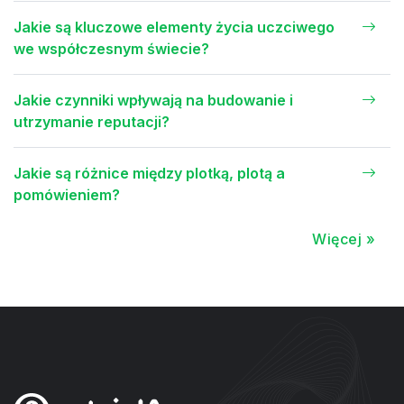
Jakie są kluczowe elementy życia uczciwego
we współczesnym świecie?
Jakie czynniki wpływają na budowanie i
utrzymanie reputacji?
Jakie są różnice między plotką, plotą a
pomówieniem?
Więcej »