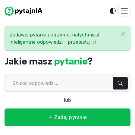
Zadawaj pytania i otrzymuj natychmiast
inteligentne odpowiedzi - przetestuj! :)
Jakie masz
pytanie
?
lub
Zadaj pytanie