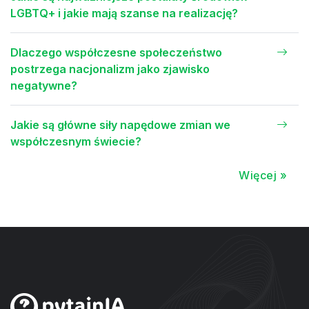
LGBTQ+ i jakie mają szanse na realizację?
Dlaczego współczesne społeczeństwo
postrzega nacjonalizm jako zjawisko
negatywne?
Jakie są główne siły napędowe zmian we
współczesnym świecie?
Więcej »