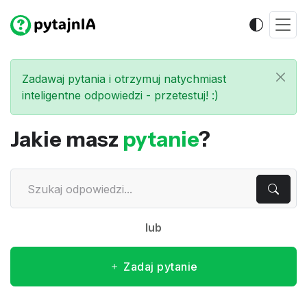
Zadawaj pytania i otrzymuj natychmiast
inteligentne odpowiedzi - przetestuj! :)
Jakie masz
pytanie
?
lub
Zadaj pytanie