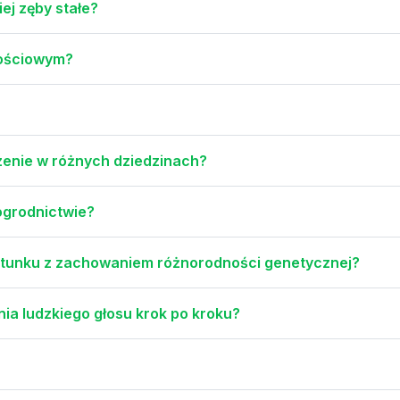
ej zęby stałe?
nościowym?
czenie w różnych dziedzinach?
i ogrodnictwie?
gatunku z zachowaniem różnorodności genetycznej?
nia ludzkiego głosu krok po kroku?