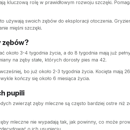
ją kluczową rolę w prawidłowym rozwoju szczęki. Pomaga
to używają swoich zębów do eksploracji otoczenia. Gryzieni
nie mięśni szczęki.
y zębów?
ć około 3-4 tygodnia życia, a do 8 tygodnia mają już pe
iany na zęby stałe, których dorosły pies ma 42.
wcześniej, bo już około 2-3 tygodnia życia. Kocięta mają
ykle kończy się około 6 miesiąca życia.
h pupili
odych zwierząt zęby mleczne są często bardziej ostre niż 
zęby mleczne nie wypadają tak, jak powinny, co może pro
decydować o ich usunięciu.