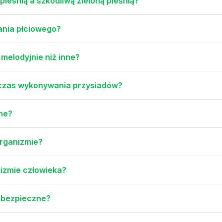
pleśnią a szkodliwą zieloną pleśnią?
wania płciowego?
 melodyjnie niż inne?
odczas wykonywania przysiadów?
nne?
organizmie?
nizmie człowieka?
iebezpieczne?