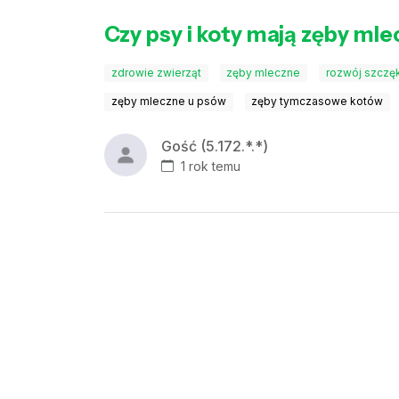
Czy psy i koty mają zęby mle
zdrowie zwierząt
zęby mleczne
rozwój szczęk
zęby mleczne u psów
zęby tymczasowe kotów
Gość (5.172.*.*)
1 rok temu