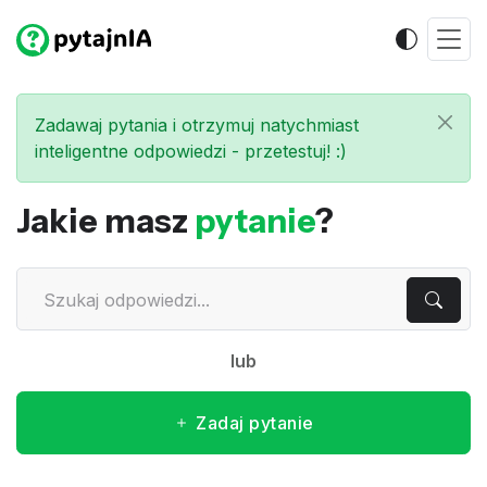
Zadawaj pytania i otrzymuj natychmiast
inteligentne odpowiedzi - przetestuj! :)
Jakie masz
pytanie
?
lub
Zadaj pytanie