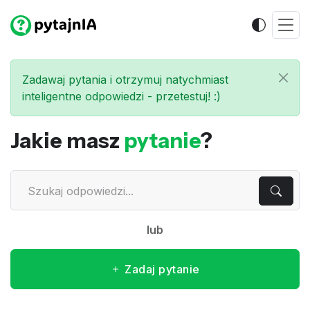
Zadawaj pytania i otrzymuj natychmiast
inteligentne odpowiedzi - przetestuj! :)
Jakie masz
pytanie
?
lub
Zadaj pytanie