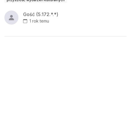
Gość (5.172.*.*)
1 rok temu