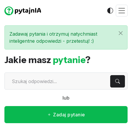
Zadawaj pytania i otrzymuj natychmiast
inteligentne odpowiedzi - przetestuj! :)
Jakie masz
pytanie
?
lub
Zadaj pytanie