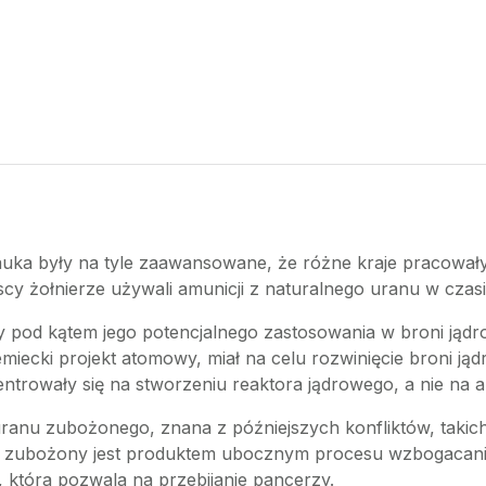
nauka były na tyle zaawansowane, że różne kraje pracowały
y żołnierze używali amunicji z naturalnego uranu w czasie
y pod kątem jego potencjalnego zastosowania w broni jądr
emiecki projekt atomowy, miał na celu rozwinięcie broni jąd
entrowały się na stworzeniu reaktora jądrowego, a nie na a
anu zubożonego, znana z późniejszych konfliktów, takich 
an zubożony jest produktem ubocznym procesu wzbogacani
, która pozwala na przebijanie pancerzy.