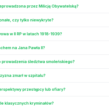
zeprowadzona przez Milicję Obywatelską?
nałe, czy tylko niewykryte?
owa w II RP w latach 1918-1939?
achem na Jana Pawła II?
o prowadzenia śledztwa smoleńskiego?
zyzna zmarł w szpitalu?
perspektywy przestępcy lub ofiary?
tle klasycznych kryminałów?