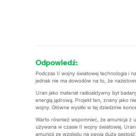
Odpowiedź:
Podczas II wojny światowej technologia i 
jednak nie ma dowodów na to, że nazistowsc
Uran jako materiał radioaktywny był badan
energią jądrową. Projekt ten, znany jako ni
wojny. Główne wysiłki w tej dziedzinie konc
Warto również wspomnieć, że amunicja z ur
używana w czasie II wojny światowej. Ur
amunicji ze względu na swoją dużą gęstość