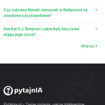
Czy sukcesy Natalii Janoszek w Bollywood są
zmyślone czy prawdziwe?
Kim był O.J. Simpson i jakie były kluczowe
etapy jego życia?
Więcej »
Pytajnia.pl - Twoje pytania, nasze inteligentne