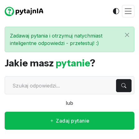
Zadawaj pytania i otrzymuj natychmiast
inteligentne odpowiedzi - przetestuj! :)
Jakie masz
pytanie
?
lub
Zadaj pytanie