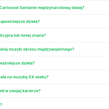
 Carlosowi Santanie międzynarodową sławę?
 najważniejsze dzieła?
ikcyjna lub mniej znana?
lskiej muzyki okresu międzywojennego?
jważniejsze dzieła?
miała na muzykę XX wieku?
łnił w swojej karierze?
e?