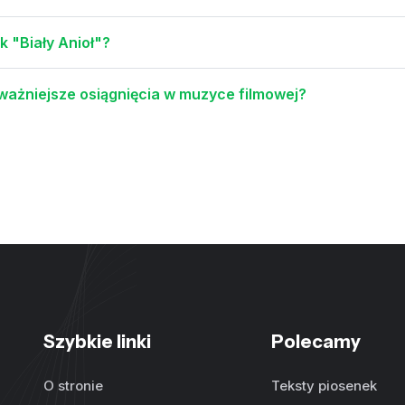
 "Biały Anioł"?
ajważniejsze osiągnięcia w muzyce filmowej?
Szybkie linki
Polecamy
O stronie
Teksty piosenek