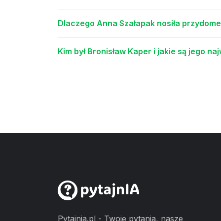
Dlaczego Anna Szałapak nosiła przydomek
Kim był Bronisław Kaper i jakie są jego n
Pytajnia.pl - Twoje pytania, nasze