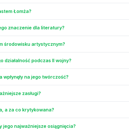
iastem Łomża?
ego znaczenie dla literatury?
kim środowisku artystycznym?
go działalność podczas II wojny?
ia wpłynęły na jego twórczość?
ważniejsze zasługi?
a, a za co krytykowana?
y jego najważniejsze osiągnięcia?