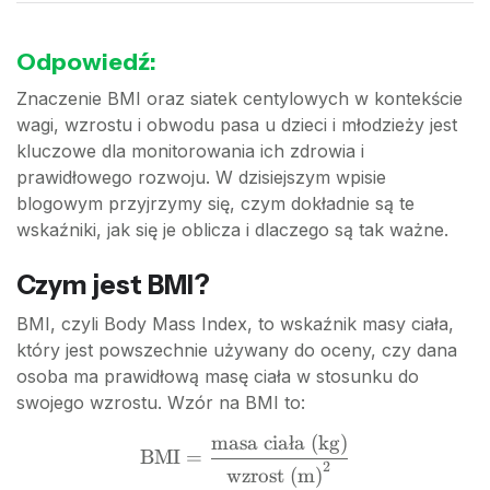
Odpowiedź:
Znaczenie BMI oraz siatek centylowych w kontekście
wagi, wzrostu i obwodu pasa u dzieci i młodzieży jest
kluczowe dla monitorowania ich zdrowia i
prawidłowego rozwoju. W dzisiejszym wpisie
blogowym przyjrzymy się, czym dokładnie są te
wskaźniki, jak się je oblicza i dlaczego są tak ważne.
Czym jest BMI?
BMI, czyli Body Mass Index, to wskaźnik masy ciała,
który jest powszechnie używany do oceny, czy dana
osoba ma prawidłową masę ciała w stosunku do
swojego wzrostu. Wzór na BMI to:
masa cia
ł
a (kg)
\text{BMI} =
BMI
=
2
\frac{\text{masa
wzrost (m)