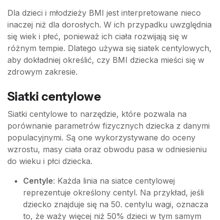
ciała (kg)}}
Dla dzieci i młodzieży BMI jest interpretowane nieco
{\text{wzrost
inaczej niż dla dorosłych. W ich przypadku uwzględnia
(m)}^2}
się wiek i płeć, ponieważ ich ciała rozwijają się w
różnym tempie. Dlatego używa się siatek centylowych,
aby dokładniej określić, czy BMI dziecka mieści się w
zdrowym zakresie.
Siatki centylowe
Siatki centylowe to narzędzie, które pozwala na
porównanie parametrów fizycznych dziecka z danymi
populacyjnymi. Są one wykorzystywane do oceny
wzrostu, masy ciała oraz obwodu pasa w odniesieniu
do wieku i płci dziecka.
Centyle
: Każda linia na siatce centylowej
reprezentuje określony centyl. Na przykład, jeśli
dziecko znajduje się na 50. centylu wagi, oznacza
to, że waży więcej niż 50% dzieci w tym samym