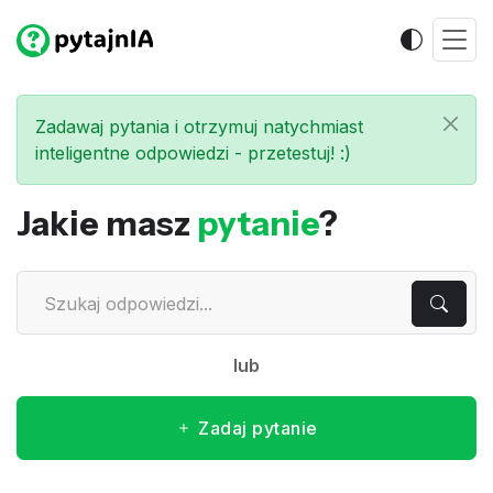
Zadawaj pytania i otrzymuj natychmiast
inteligentne odpowiedzi - przetestuj! :)
Jakie masz
pytanie
?
lub
Zadaj pytanie