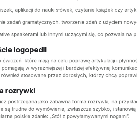
fiszek, aplikacji do nauki słówek, czytanie książek czy art
nie zadań gramatycznych, tworzenie zdań z użyciem nowy
tive speakerami lub innymi uczącymi się, co pozwala na p
cie logopedii
o ćwiczeń, które mają na celu poprawę artykulacji i płynn
e pomagają w wyraźniejszej i bardziej efektywnej komunikac
 również stosowane przez dorosłych, którzy chcą poprawi
a rozrywki
ież postrzegana jako zabawna forma rozrywki, na przykła
e są trudne do wymówienia, zwłaszcza szybko, i stanowią d
arne polskie zdanie: „Stół z powyłamywanymi nogami”.