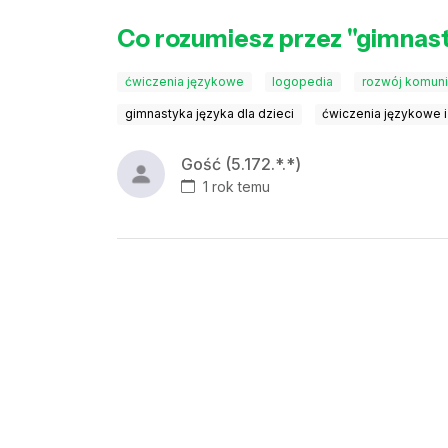
Co rozumiesz przez "gimnast
ćwiczenia językowe
logopedia
rozwój komuni
gimnastyka języka dla dzieci
ćwiczenia językowe 
Gość (5.172.*.*)
1 rok temu