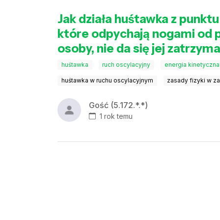
Jak działa huśtawka z punktu 
które odpychają nogami od p
osoby, nie da się jej zatrzym
huśtawka
ruch oscylacyjny
energia kinetyczna
huśtawka w ruchu oscylacyjnym
zasady fizyki w z
Gość (5.172.*.*)
1 rok temu