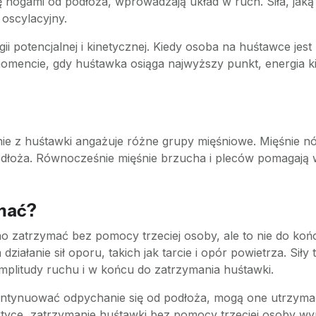
ę nogami od podłoża, wprowadzają układ w ruch. Siła, jak
oscylacyjny.
 potencjalnej i kinetycznej. Kiedy osoba na huśtawce jest 
mencie, gdy huśtawka osiąga najwyższy punkt, energia kin
nie z huśtawki angażuje różne grupy mięśniowe. Mięśnie nó
oża. Równocześnie mięśnie brzucha i pleców pomagają w u
ymać?
o zatrzymać bez pomocy trzeciej osoby, ale to nie do koń
iałanie sił oporu, takich jak tarcie i opór powietrza. Sił
amplitudy ruchu i w końcu do zatrzymania huśtawki.
ontynuować odpychanie się od podłoża, mogą one utrzymać
aktyce, zatrzymanie huśtawki bez pomocy trzeciej osoby wy