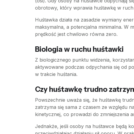
(osi). Gdy osoby na huśtawce odpychają si
obrotowy, który wprawia huśtawkę w ruch 
Huśtawka działa na zasadzie wymiany energii
maksymalna, a potencjalna minimalna. W mo
prędkość jest chwilowo równa zero.
Biologia w ruchu huśtawki
Z biologicznego punktu widzenia, korzysta
aktywowane podczas odpychania się od podł
w trakcie huśtania.
Czy huśtawkę trudno zatrz
Powszechnie uważa się, że huśtawkę trudn
zatrzyma się sama z czasem ze względu na dz
kinetycznej, co prowadzi do zmniejszenia 
Jednakże, jeśli osoby na huśtawce będą k
przeciwdziałając działaniu sił oporu. W pr