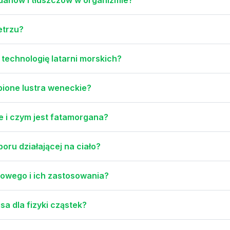
etrzu?
technologię latarni morskich?
obione lustra weneckie?
 i czym jest fatamorgana?
poru działającej na ciało?
etowego i ich zastosowania?
a dla fizyki cząstek?