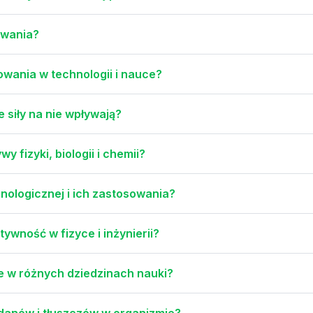
sowania?
sowania w technologii i nauce?
 siły na nie wpływają?
 fizyki, biologii i chemii?
hnologicznej i ich zastosowania?
ywność w fizyce i inżynierii?
ie w różnych dziedzinach nauki?
danów i tłuszczów w organizmie?