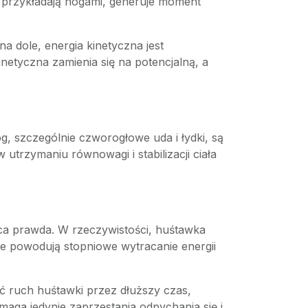
ą przykładają nogami, generuje moment
na dole, energia kinetyczna jest
etyczna zamienia się na potencjalną, a
g, szczególnie czworogłowe uda i łydki, są
trzymaniu równowagi i stabilizacji ciała
ca prawda. W rzeczywistości, huśtawka
y te powodują stopniowe wytracanie energii
 ruch huśtawki przez dłuższy czas,
maga jedynie zaprzestania odpychania się i