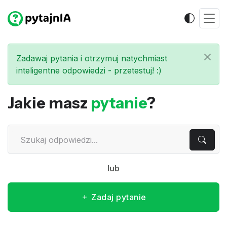
Zadawaj pytania i otrzymuj natychmiast
inteligentne odpowiedzi - przetestuj! :)
Jakie masz
pytanie
?
lub
Zadaj pytanie