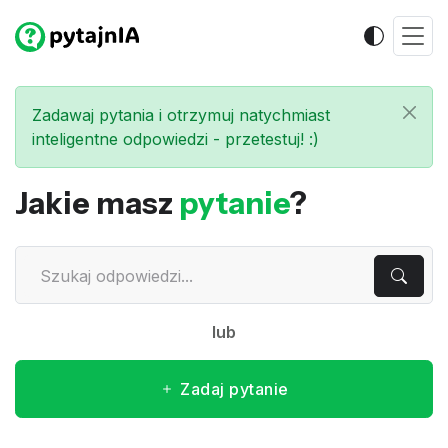
Zadawaj pytania i otrzymuj natychmiast
inteligentne odpowiedzi - przetestuj! :)
Jakie masz
pytanie
?
lub
Zadaj pytanie