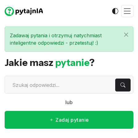
Zadawaj pytania i otrzymuj natychmiast
inteligentne odpowiedzi - przetestuj! :)
Jakie masz
pytanie
?
lub
Zadaj pytanie