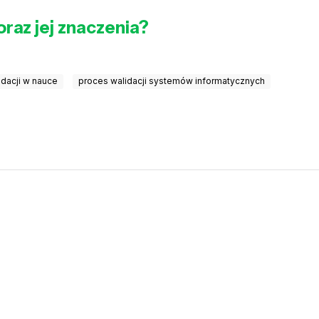
oraz jej znaczenia?
idacji w nauce
proces walidacji systemów informatycznych