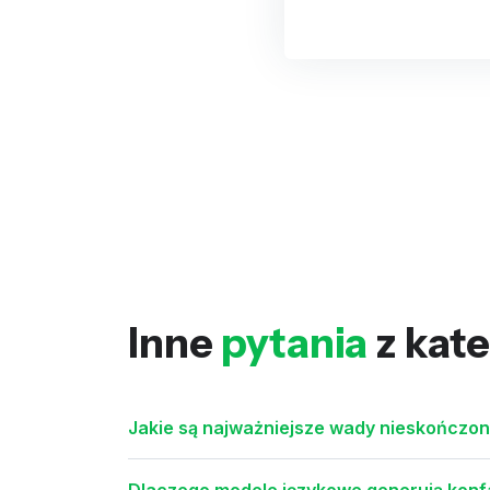
Inne
pytania
z kate
Jakie są najważniejsze wady nieskończon
Dlaczego modele językowe generują konf