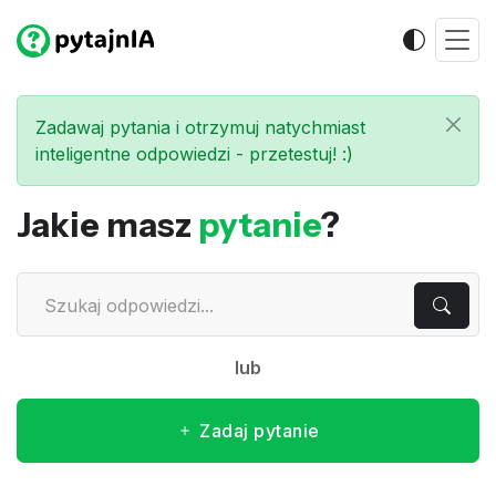
Zadawaj pytania i otrzymuj natychmiast
inteligentne odpowiedzi - przetestuj! :)
Jakie masz
pytanie
?
lub
Zadaj pytanie