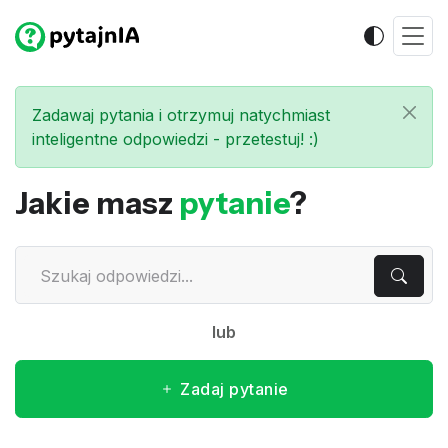
Zadawaj pytania i otrzymuj natychmiast
inteligentne odpowiedzi - przetestuj! :)
Jakie masz
pytanie
?
lub
Zadaj pytanie