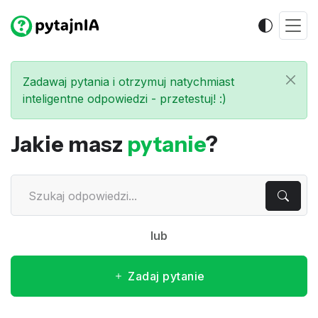
Zadawaj pytania i otrzymuj natychmiast
inteligentne odpowiedzi - przetestuj! :)
Jakie masz
pytanie
?
lub
Zadaj pytanie