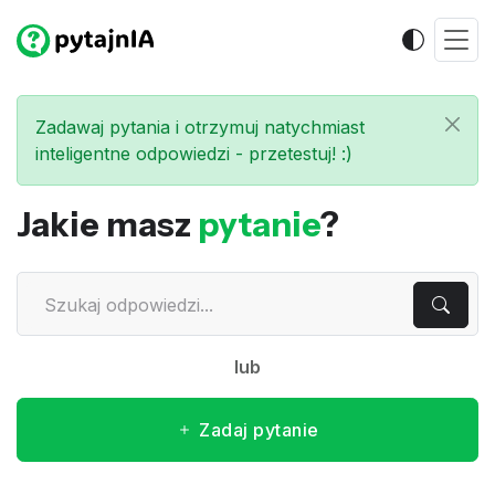
Zadawaj pytania i otrzymuj natychmiast
inteligentne odpowiedzi - przetestuj! :)
Jakie masz
pytanie
?
lub
Zadaj pytanie