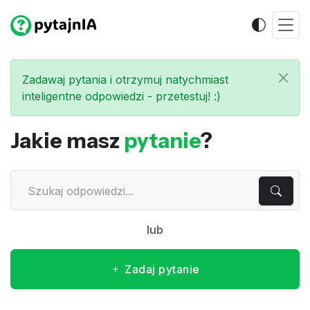
Zadawaj pytania i otrzymuj natychmiast
inteligentne odpowiedzi - przetestuj! :)
Jakie masz
pytanie
?
lub
Zadaj pytanie