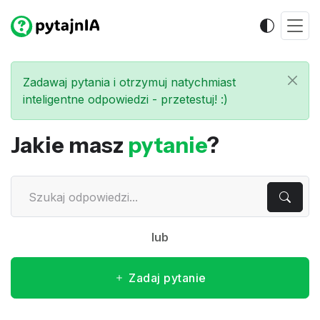
Zadawaj pytania i otrzymuj natychmiast
inteligentne odpowiedzi - przetestuj! :)
Jakie masz
pytanie
?
lub
Zadaj pytanie