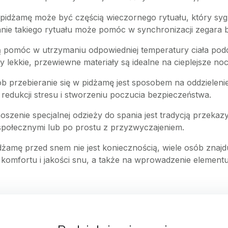
w pidżamę może być częścią wieczornego rytuału, który sygn
ie takiego rytuału może pomóc w synchronizacji zegara bi
 pomóc w utrzymaniu odpowiedniej temperatury ciała pod
 lekkie, przewiewne materiały są idealne na cieplejsze noc
sób przebieranie się w pidżamę jest sposobem na oddzieleni
dukcji stresu i stworzeniu poczucia bezpieczeństwa.
noszenie specjalnej odzieży do spania jest tradycją przeka
połecznymi lub po prostu z przyzwyczajeniem.
dżamę przed snem nie jest koniecznością, wiele osób znaj
komfortu i jakości snu, a także na wprowadzenie elementu 