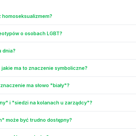
 z homoseksualizmem?
reotypów o osobach LGBT?
u dnia?
 i jakie ma to znaczenie symboliczne?
e znaczenie ma słowo "biały"?
y" i "siedzi na kolanach u zarządcy"?
rn" może być trudno dostępny?