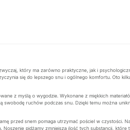
wyczaj, który ma zarówno praktyczne, jak i psychologiczn
yczynia się do lepszego snu i ogólnego komfortu. Oto kilk
owane z myślą o wygodzie. Wykonane z miękkich materiałów,
ją swobodę ruchów podczas snu. Dzięki temu można unikn
dżamę przed snem pomaga utrzymać pościel w czystości. Nasz
Noszenie pidżamy zmniejsza ilość tych substancji, które tr