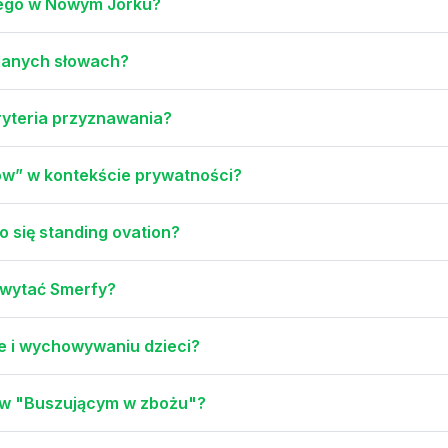
iego w Nowym Jorku?
danych słowach?
kryteria przyznawania?
ów” w kontekście prywatności?
 się standing ovation?
hwytać Smerfy?
rze i wychowywaniu dzieci?
 w "Buszującym w zbożu"?