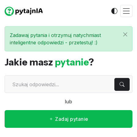
Zadawaj pytania i otrzymuj natychmiast
inteligentne odpowiedzi - przetestuj! :)
Jakie masz
pytanie
?
lub
Zadaj pytanie